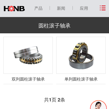
产品
新闻
应用
圆柱滚子轴承
双列圆柱滚子轴承
单列圆柱滚子轴承
共
页
条
1
2